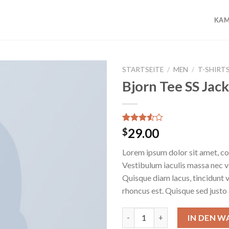
KAM
STARTSEITE
/
MEN
/
T-SHIRT
Bjorn Tee SS Jac
Add to
wishlist
Bewertet
2
29.00
$
mit
3.50
von 5,
Lorem ipsum dolor sit amet, con
basierend
auf
Vestibulum iaculis massa nec 
Kundenbewertungen
Quisque diam lacus, tincidunt v
rhoncus est. Quisque sed justo 
Bjorn Tee SS Jack & Jones Men
IN DEN 