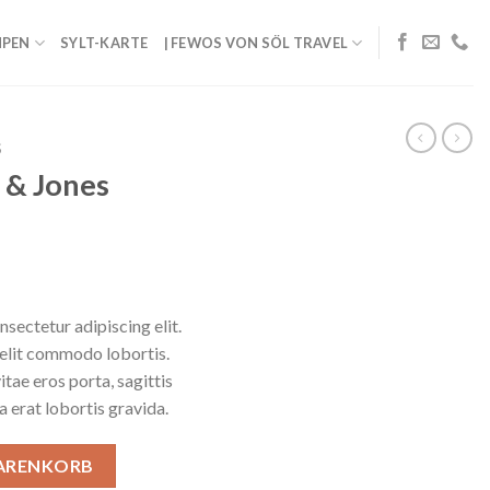
PEN
SYLT-KARTE
| FEWOS VON SÖL TRAVEL
S
k & Jones
sectetur adipiscing elit.
velit commodo lobortis.
itae eros porta, sagittis
a erat lobortis gravida.
ge
WARENKORB