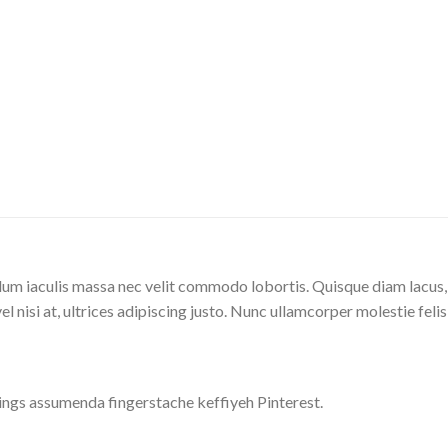
lum iaculis massa nec velit commodo lobortis. Quisque diam lacus, t
l nisi at, ultrices adipiscing justo. Nunc ullamcorper molestie felis
ings assumenda fingerstache keffiyeh Pinterest.