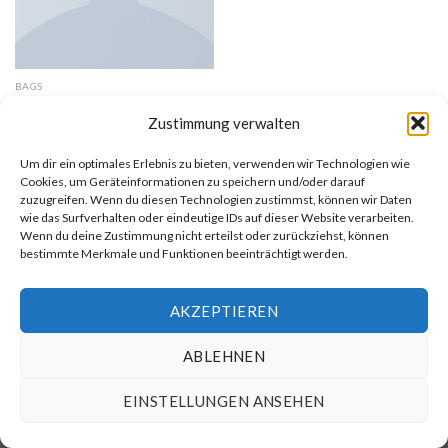
BAGS
Classic Bag, Svea
Zustimmung verwalten
Bewertet
$
29.00
Um dir ein optimales Erlebnis zu bieten, verwenden wir Technologien wie
mit
3.50
Cookies, um Geräteinformationen zu speichern und/oder darauf
von 5
zuzugreifen. Wenn du diesen Technologien zustimmst, können wir Daten
wie das Surfverhalten oder eindeutige IDs auf dieser Website verarbeiten.
Wenn du deine Zustimmung nicht erteilst oder zurückziehst, können
bestimmte Merkmale und Funktionen beeinträchtigt werden.
SÖL TRAVEL
ANREISE
IMPRESSUM
RECHTSCHUTZ
AGB’S
DATENSCHUTZ
WIEDERRUFSBELEHRUNG
Copyright 2026 ©
Luxury Residences SYLT
AKZEPTIEREN
ABLEHNEN
EINSTELLUNGEN ANSEHEN