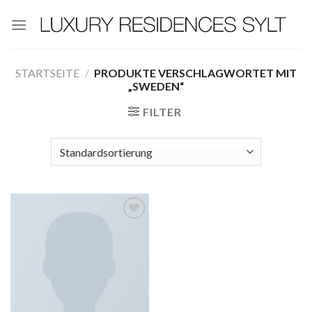
Zum
Inhalt
springen
STARTSEITE
/
PRODUKTE VERSCHLAGWORTET MIT
„SWEDEN“
FILTER
Add to
wishlist