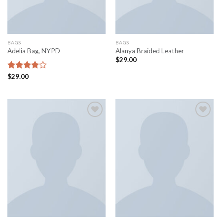
BAGS
BAGS
Adelia Bag, NYPD
Alanya Braided Leather
$
29.00
Bewertet
$
29.00
mit
4.00
von 5
Add to
Add to
wishlist
wishlist