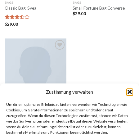
BAGS
BAGS
Classic Bag, Svea
Small Fortune Bag Converse
$
29.00
Bewertet
$
29.00
mit
3.50
von 5
Add to
wishlist
Zustimmung verwalten
Um dir ein optimales Erlebnis zu bieten, verwenden wir Technologien wie
Cookies, um Geräteinformationen zu speichern und/oder darauf
zuzugreifen. Wenn du diesen Technologien zustimmst, können wir Daten
BAGS
wie das Surfverhalten oder eindeutige IDs auf dieser Website verarbeiten.
Talifa Bag , NYPD
Wenn du deine Zustimmung nicht erteilst oder zurückziehst, können
bestimmte Merkmale und Funktionen beeinträchtigt werden.