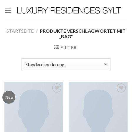
Zum
Inhalt
springen
STARTSEITE
/
PRODUKTE VERSCHLAGWORTET MIT
„BAG“
FILTER
Neu
Add to
Add to
wishlist
wishlist