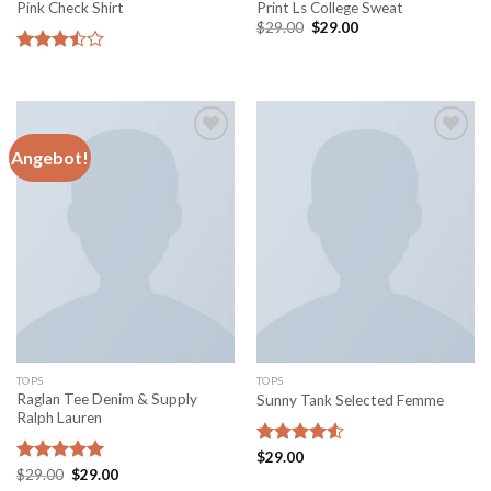
Pink Check Shirt
Print Ls College Sweat
Ursprünglicher
Aktueller
$
29.00
$
29.00
Preis
Preis
war:
ist:
Bewertet
$29.00
$29.00.
mit
3.50
von 5
Angebot!
Add to
Add to
wishlist
wishlist
TOPS
TOPS
Raglan Tee Denim & Supply
Sunny Tank Selected Femme
Ralph Lauren
Bewertet
$
29.00
Ursprünglicher
Aktueller
mit
4.50
Bewertet
$
29.00
$
29.00
Preis
Preis