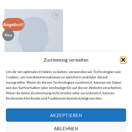
von 5
mit
5.00
war:
ist:
von 5
$29.00
$29.00.
Angebot!
Add to
Neu
wishlist
Zustimmung verwalten
Um dir ein optimales Erlebnis zu bieten, verwenden wir Technologien wie
Cookies, um Geräteinformationen zu speichern und/oder darauf
zuzugreifen. Wenn du diesen Technologien zustimmst, können wir Daten
TOPS
wie das Surfverhalten oder eindeutige IDs auf dieser Website verarbeiten.
Varanise CN Tee Hilfiger Denim
Wenn du deine Zustimmung nicht erteilst oder zurückziehst, können
bestimmte Merkmale und Funktionen beeinträchtigt werden.
Ursprünglicher
Aktueller
Bewertet
$
29.00
$
29.00
Preis
Preis
mit
3.50
war:
ist:
von 5
AKZEPTIEREN
$29.00
$29.00.
ABLEHNEN