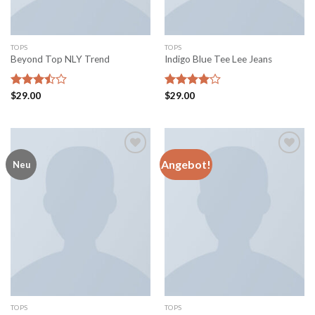
TOPS
TOPS
Beyond Top NLY Trend
Indigo Blue Tee Lee Jeans
Bewertet
$
29.00
Bewertet
$
29.00
mit
3.50
mit
4.00
von 5
von 5
Angebot!
Neu
Add to
Add to
wishlist
wishlist
TOPS
TOPS