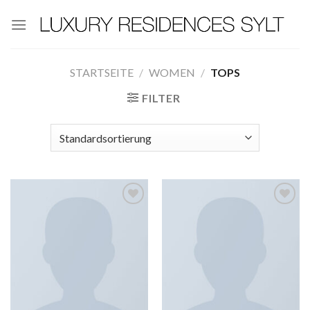
Zum
Inhalt
springen
STARTSEITE
/
WOMEN
/
TOPS
FILTER
Add to
Add to
wishlist
wishlist